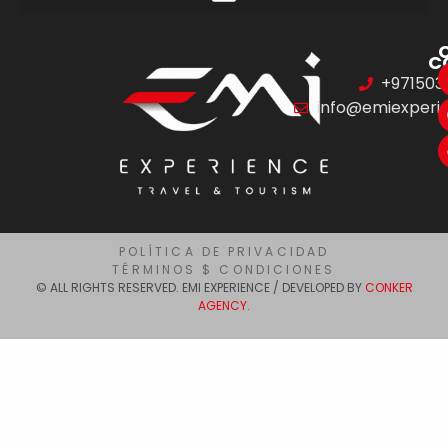
C
+971503
info@emiexperi
POLÍTICA DE PRIVACIDAD
TÉRMINOS $ CONDICIONES
© ALL RIGHTS RESERVED. EMI EXPERIENCE / DEVELOPED BY
CONKER
AGENCY.