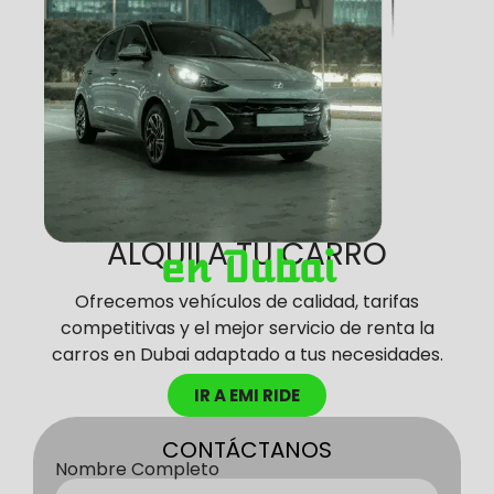
ALQUILA TU CARRO
en Dubai
Ofrecemos vehículos de calidad, tarifas
competitivas y el mejor servicio de renta la
carros en Dubai adaptado a tus necesidades.
IR A EMI RIDE
CONTÁCTANOS
Nombre Completo