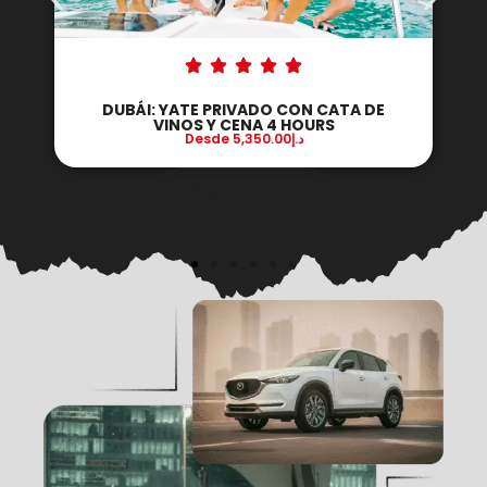
TE PRIVADO CON CATA DE
DUBÁI: YATE PRIVA
S Y CENA 4 HOURS
BORDO 
Desde
5,350.00
د.إ
Desde
9
Reserva Ya
Reserv