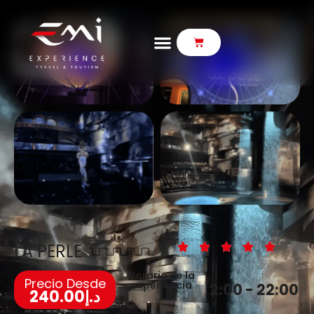
LA PERLE
Horario de la
Precio Desde
experiencia
2:00 - 22:00
240.00
د.إ