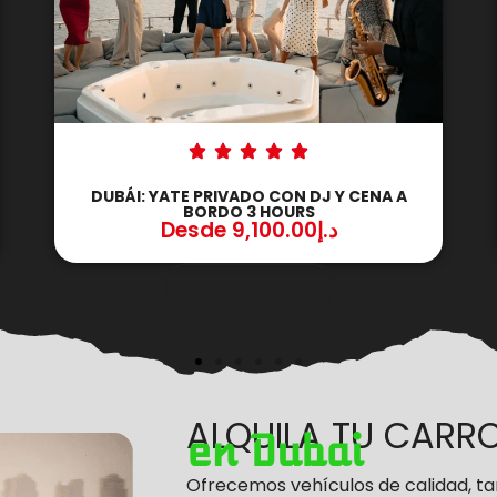
DUBÁI: YATE PRIVADO CON DJ EN VIVO 4
HOURS
Desde
4,500.00
د.إ
Reserva Ya
ALQUILA TU CARR
en Dubai
Ofrecemos vehículos de calidad, tar