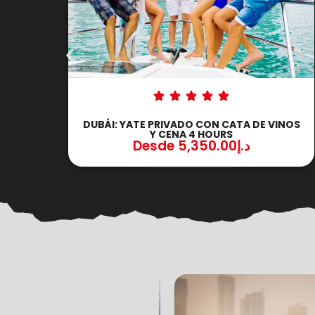
INOS
DUBÁI: YATE PRIVADO CON DJ Y CENA A
BORDO 3 HOURS
Desde
9,100.00
د.إ
Reserva Ya