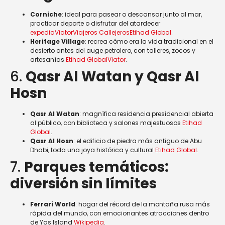
Corniche
: ideal para pasear o descansar junto al mar,
practicar deporte o disfrutar del atardecer
expedia
Viator
Viajeros Callejeros
Etihad Global
.
Heritage Village
: recrea cómo era la vida tradicional en el
desierto antes del auge petrolero, con talleres, zocos y
artesanías
Etihad Global
Viator
.
6.
Qasr Al Watan y Qasr Al
Hosn
Qasr Al Watan
: magnífica residencia presidencial abierta
al público, con biblioteca y salones majestuosos
Etihad
Global
.
Qasr Al Hosn
: el edificio de piedra más antiguo de Abu
Dhabi, toda una joya histórica y cultural
Etihad Global
.
7.
Parques temáticos:
diversión sin límites
Ferrari World
: hogar del récord de la montaña rusa más
rápida del mundo, con emocionantes atracciones dentro
de Yas Island
Wikipedia
.