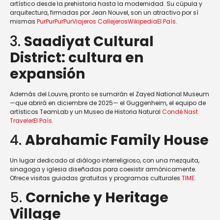
artístico desde la prehistoria hasta la modernidad. Su cúpula y
arquitectura, firmadas por Jean Nouvel, son un atractivo por sí
mismas
PurPurPurPur
Viajeros Callejeros
Wikipedia
El País
.
3.
Saadiyat Cultural
District: cultura en
expansión
Además del Louvre, pronto se sumarán el Zayed National Museum
—que abrirá en diciembre de 2025— el Guggenheim, el equipo de
artísticos TeamLab y un Museo de Historia Natural
Condé Nast
Traveler
El País
.
4.
Abrahamic Family House
Un lugar dedicado al diálogo interreligioso, con una mezquita,
sinagoga y iglesia diseñadas para coexistir armónicamente.
Ofrece visitas guiadas gratuitas y programas culturales
TIME
.
5.
Corniche y Heritage
Village