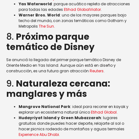
Yas Waterworld
: parque acuático repleto de atracciones
para todas las edades
Etihad Global
Viator
.
Warner Bros. World
: uno de los mayores parques bajo
techo del mundo, con zonas temáticas como Gotham y
Metropolis
The Sun
.
8.
Próximo parque
temático de Disney
Se anunció la llegada del primer parque temático Disney de
Oriente Medio en Yas Island. Aunque aún está en diseño y
construcción, es una futura gran atracción
Reuters
.
9.
Naturaleza cercana:
manglares y más
Mangrove National Park
: ideal para recorrer en kayak y
explorar un ecosistema natural único
Etihad Global
.
Hudayriyat Island y Green Mubazzarah
: lugares
gratuitos donde puedes hacer deporte, relajarte al sol o
hacer picnics rodeado de montañas y aguas termales
Experience Abu Dhabi
.