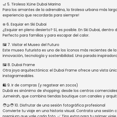
🎢 5. Tirolesa XLine Dubai Marina
Para los amantes de la adrenalina, la tirolesa urbana más larg
experiencia que recordarás para siempre!
❄️ 6. Esquiar en Ski Dubai
¿Esquiar en pleno desierto? Sí, es posible. En Ski Dubai, dentr
Perfecto para familias y para escapar del calor.
🖼️ 7. Visitar el Museo del Futuro
Este museo futurista es uno de los íconos más recientes de la
innovación, tecnología y sostenibilidad. Una parada inspiradora
🖼️ 8. Dubai Frame
Otra joya arquitectónica: el Dubai Frame ofrece una vista únic
instagrameables.
🛍️ 9. Ir de compras (y regatear en zocos)
Dubái es sinónimo de shopping: desde los centros comerciales
Jumeirah, que combina tiendas boutique con canales y arquite
🧑‍🤝‍🧑 10. Disfrutar de una sesión fotográfica profesional
Convierte tu viaje en una historia visual. Contrata una sesión
premium que vale cada foto. ✅ Tips extra para tu primer viaje