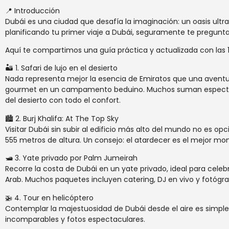
📍 Introducción
Dubái es una ciudad que desafía la imaginación: un oasis ultra
planificando tu primer viaje a Dubái, seguramente te pregun
Aquí te compartimos una guía práctica y actualizada con las 1
🏜️ 1. Safari de lujo en el desierto
Nada representa mejor la esencia de Emiratos que una aventu
gourmet en un campamento beduino. Muchos suman espectáculos
del desierto con todo el confort.
🏙️ 2. Burj Khalifa: At The Top Sky
Visitar Dubái sin subir al edificio más alto del mundo no es op
555 metros de altura. Un consejo: el atardecer es el mejor mo
🛥️ 3. Yate privado por Palm Jumeirah
Recorre la costa de Dubái en un yate privado, ideal para celeb
Arab. Muchos paquetes incluyen catering, DJ en vivo y fotóg
🚁 4. Tour en helicóptero
Contemplar la majestuosidad de Dubái desde el aire es simple
incomparables y fotos espectaculares.