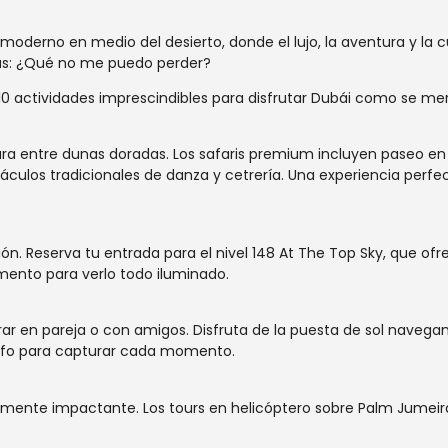
moderno en medio del desierto, donde el lujo, la aventura y la cu
tas: ¿Qué no me puedo perder?
0 actividades imprescindibles para disfrutar Dubái como se mere
ra entre dunas doradas. Los safaris premium incluyen paseo en 
 tradicionales de danza y cetrería. Una experiencia perfecta 
ción. Reserva tu entrada para el nivel 148 At The Top Sky, que of
mento para verlo todo iluminado.
rar en pareja o con amigos. Disfruta de la puesta de sol navega
rafo para capturar cada momento.
mente impactante. Los tours en helicóptero sobre Palm Jumeirah